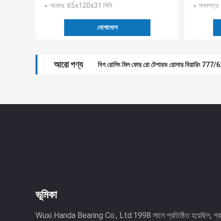
আকার
: 65x120x31 মিমি
সনদপত্র
যোগাযোগ
আরো পণ্য
বিগ রোলিং মিল ফোর রো টেপারড রোলার বিয়ারিং 
ভূমিকা
Wuxi Handa Bearing Co., Ltd.1998 সালে প্রতিষ্ঠিত হয়েছিল, প্রায