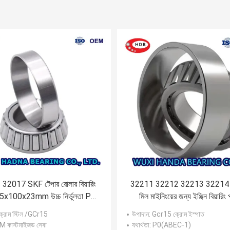
32017 SKF টেপার রোলার বিয়ারিং
32211 32212 32213 32214 মে
5x100x23mm উচ্চ নির্ভুলতা P0
মিল মাইনিংয়ের জন্য ইঞ্জিন বিয়ারিং 
P6 P5 P4 P2
ক্রোম স্টিল /GCr15
উপাদান
: Gcr15 ক্রোম ইস্পাত
M কাস্টমাইজড সেবা
যথার্থতা
: P0(ABEC-1)