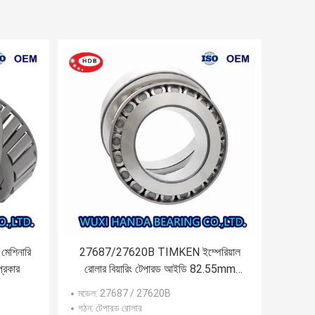
শিনারি
27687/27620B TIMKEN ইম্পেরিয়াল
প্রকার
রোলার বিয়ারিং টেপারড আইডি 82.55mm
OD 125.413mm রিচ স্টক
মডেল
: 27687 / 27620B
গঠন
: টেপারড রোলার