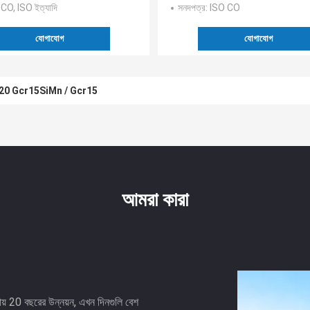
: CO, ISO ইত্যাদি
সনদপত্র
: ISO CO
যোগাযোগ
যোগাযোগ
777/620 Gcr15SiMn / Gcr15
আমরা কারা
় 20 বছরের উন্নয়ন, এখন দিনগুলি বেশ