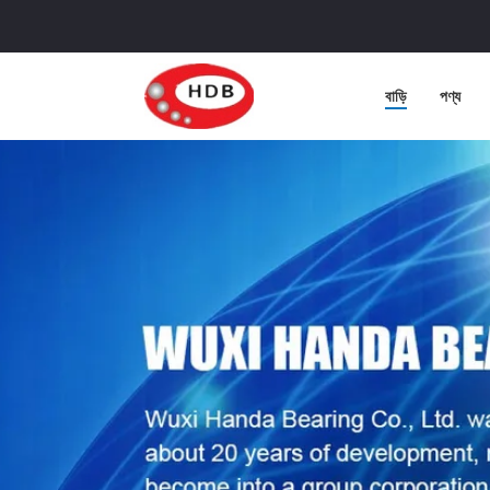
বাড়ি
পণ্য