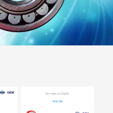
ডিপ গ্রুভ বল বিয়ারিং
আরো পড়ুন