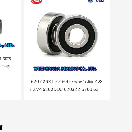
রোলার
মশ্যাফ্ট
6207 2RS1 ZZ ডিপ গ্রুভ বল বিয়ারিং ZV3
/ ZV4 6203DDU 6203ZZ 6300 6301
6302
া