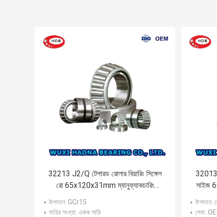
32213 J2/Q টেপারড রোলার বিয়ারিং সিঙ্গেল
32013 
রো 65x120x31mm ম্যানুফ্যাকচারিং
সাইজ 6
প্ল্যান্টের জন্য
উপাদান
: GCr15
উপাদান
: 
সারির সংখ্যা
: একক সারি
সেবা
: OE