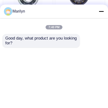
Marilyn
7216 BECBP কৌণিক
SKF 4 পয়েন্ট যোগাযোগ বল
যোগাযোগ বল বিয়ারিং 7214
বিয়ারিং QJ 318 N2MA QJ
BECBJ 7415 BCBM
1022 N2MA QJ 226
7:40 PM
7313 BEGAP 7412
N2MA
BGAM
ভালো দাম
ভালো দাম
Good day, what product are you looking 
for?
আমাদের সাথে যোগাযোগ করুন
আমাদের সাথে যোগাযোগ করুন
আরো দেখুন
বাড়ি
আমাদের সম্পর্কে
আমাদের সাথে যোগাযোগ করুন
Desktop Site
সাইট ম্যাপ
Privacy Policy