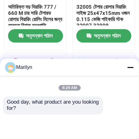
অতিরিক্ত বড় বিয়ারিং 777 /
32005 টেপার রোলার বিয়ারিং
660 M চার সারি টেপারড
সাইজ 25x47x15mm ওজন
কারখানা ভ্রমণ
রোলার বিয়ারিং রোলিং মিলের জন্য
0.115 কেজি পাইকারি স্টক
ব্যবহৃত বিশাল যন্ত্রপাতি
32007 32008
অনুসন্ধান পাঠান
অনুসন্ধান পাঠান
মান নিয়ন্ত্রণ
যোগাযোগ করুন
Marilyn
খবর
8:29 AM
মামলা
Good day, what product are you looking 
for?
টেপারড 32009 32015
27687/27620B
টেপার রোলার বিয়ারিং
বিয়ারিং সাইজ
TIMKEN ইম্পেরিয়াল রোলার
45x75x20mm রোলার
বিয়ারিং টেপারড আইডি
বিয়ারিং P0 P5 P6 যথার্থ
82.55mm OD
গোলাকার রোলার বিয়ারিং