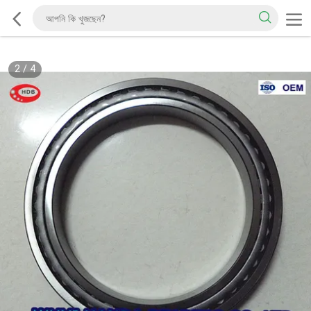
2
/
4