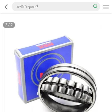
2
/
2