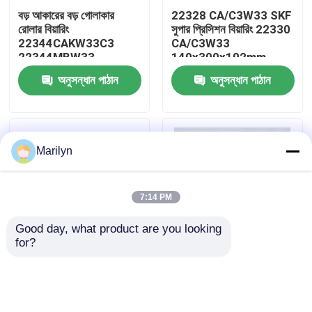
বড় আকারের বড় গোলাকার
22328 CA/C3W33 SKF
রোলার বিয়ারিং
সুপার প্রিসিশন বিয়ারিং 22330
কারখানা ভ্রমণ
22344CAKW33C3
CA/C3W33
22344MBW33
140x300x102mm
22344CCW33
অনুসন্ধান পাঠান
অনুসন্ধান পাঠান
মান নিয়ন্ত্রণ
যোগাযোগ করুন
Marilyn
খবর
7:14 PM
মামলা
Good day, what product are you looking 
for?
23128E1A.M.C3 FAG
বিগ রোলিং মিল ফোর রো টেপারড
টেপার রোলার বিয়ারিং
স্ফেরিক্যাল বিয়ারিং স্ফেরিক্যাল
রোলার বিয়ারিং 777/620
23128EAS.M.C3 সাইজ
Gcr15SiMn / Gcr15
140x225x68mm
গোলাকার রোলার বিয়ারিং