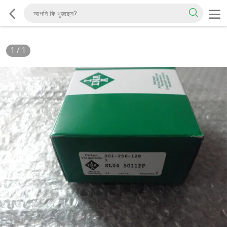
1
/
1