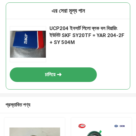
এর সেরা মূল্য পান
UCP204 ইনসার্ট পিলো ব্লক বল বিয়ারিং
ইউনিট SKF SY20TF = YAR 204-2F
+ SY 504M
চালিয়ে
প্রস্তাবিত পণ্য