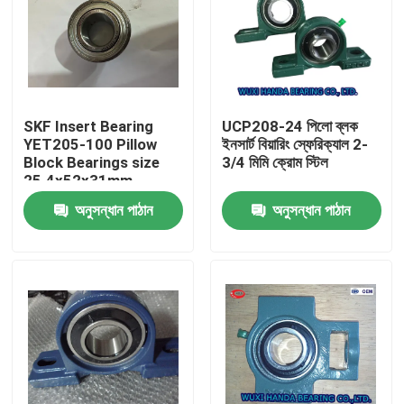
SKF Insert Bearing
UCP208-24 পিলো ব্লক
YET205-100 Pillow
ইনসার্ট বিয়ারিং স্ফেরিক্যাল 2-
Block Bearings size
3/4 মিমি ক্রোম স্টিল
25.4x52x31mm
Weight 0.184 kgs
অনুসন্ধান পাঠান
অনুসন্ধান পাঠান
বাড়ি
পণ্য
আমাদের সম্পর্কে