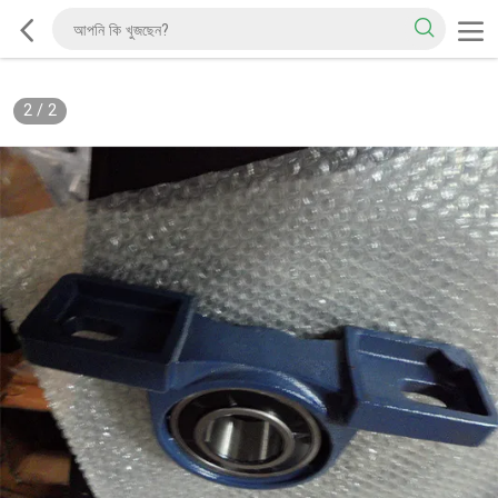
2
/
2