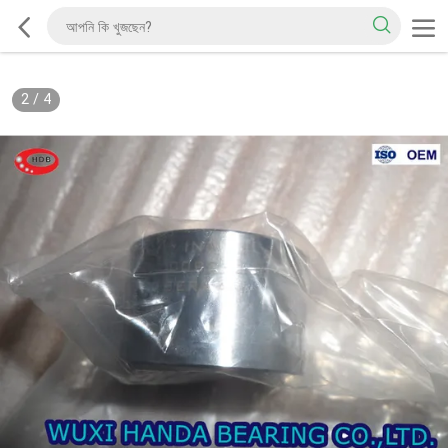
2
/
4