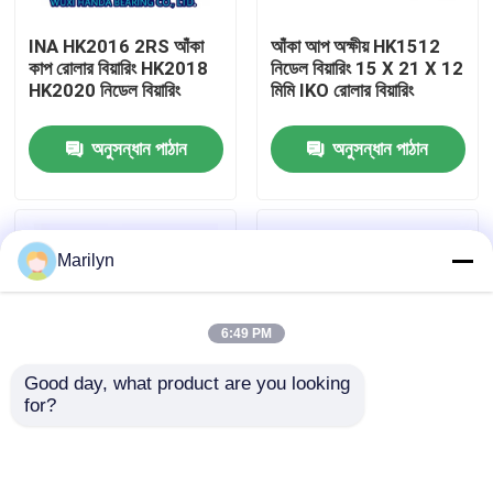
INA HK2016 2RS আঁকা
আঁকা আপ অক্ষীয় HK1512
কারখানা ভ্রমণ
কাপ রোলার বিয়ারিং HK2018
নিডেল বিয়ারিং 15 X 21 X 12
HK2020 নিডেল বিয়ারিং
মিমি IKO রোলার বিয়ারিং
মান নিয়ন্ত্রণ
অনুসন্ধান পাঠান
অনুসন্ধান পাঠান
যোগাযোগ করুন
Marilyn
খবর
6:49 PM
মামলা
Good day, what product are you looking 
for?
টেপার রোলার বিয়ারিং
ক্রোম স্টিল INA রেডিয়াল
NA 4928 স্টিল নিডেল রোলার
ইনসার্ট বল বিয়ারিং RALE20-
বিয়ারিং সিঙ্গেল রো
XL-NPP-FA106
140X190X50mm সাইজ
গোলাকার রোলার বিয়ারিং